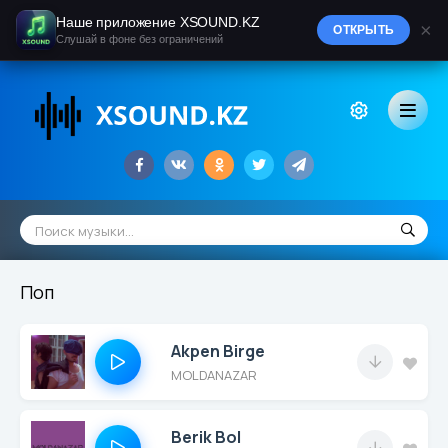
Наше приложение XSOUND.KZ
×
ОТКРЫТЬ
Слушай в фоне без ограничений
Поп
Akpen Birge
MOLDANAZAR
Berik Bol