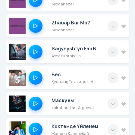
Moldanazar
Zhauap Bar Ma?
Moldanazar
Sagynyshtyn Emi Bar Ma
Asset Karabalin
Бес
Қуандық Рахым, Adilet Jaygashar
Маскүнем
kairat nurtas, Argonya
Көктемде Үйленем
Жандос Қаржаубай