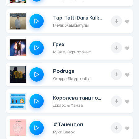
Tap-Tatti Dara Kulkin
Мәлік Жамбылұлы
Грех
M'Dee, Скриптонит
Podruga
Gruppa Skryptonite
Королева танцпола
Джаро & Ханза
#Танецпоп
Руки Вверх