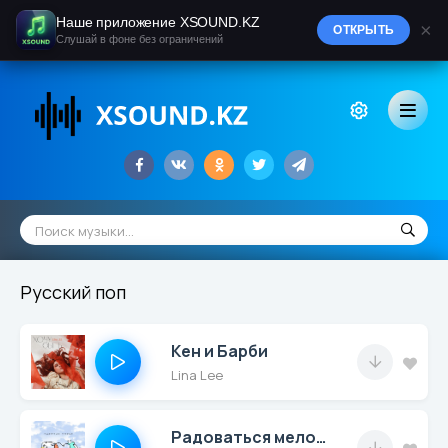
Наше приложение XSOUND.KZ
×
ОТКРЫТЬ
Слушай в фоне без ограничений
Русский поп
Кен и Барби
Lina Lee
Радоваться мелочам