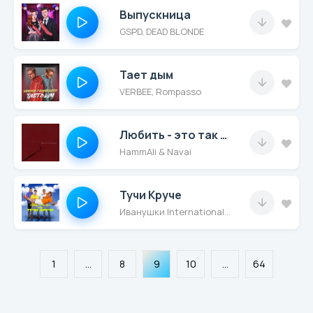
Выпускница
GSPD, DEAD BLONDE
Тает дым
VERBEE, Rompasso
Любить - это так бесполезно
HammAli & Navai
Тучи Круче
Иванушки International, Хабиб
1
...
8
9
10
...
64