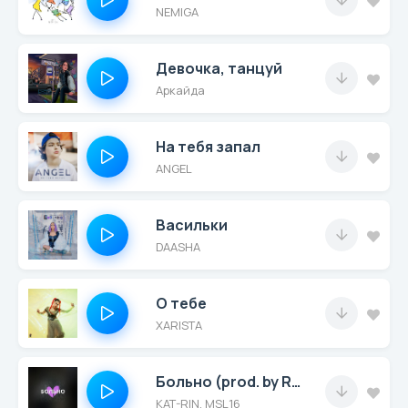
NEMIGA
Девочка, танцуй
Аркайда
На тебя запал
ANGEL
Васильки
DAASHA
О тебе
XARISTA
Больно (prod. by Rendow)
KAT-RIN, MSL16