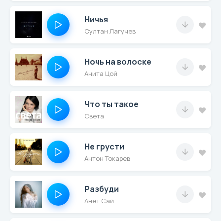
Ничья
Султан Лагучев
Ночь на волоске
Анита Цой
Что ты такое
Света
Не грусти
Антон Токарев
Разбуди
Анет Сай