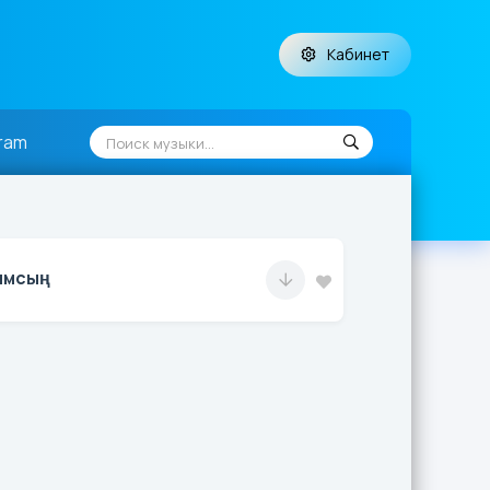
Кабинет
ram
ымсың