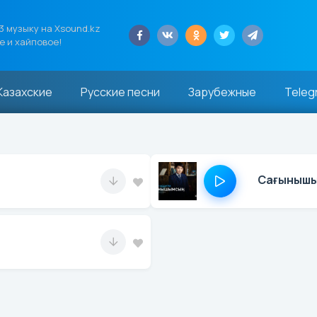
 музыку на Xsound.kz
е и хайповое!
Казахские
Русские песни
Зарубежные
Teleg
Сағыныш