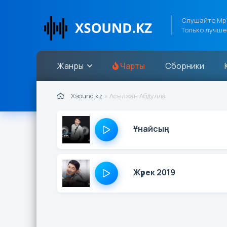
Слушайте Mp3
Только лучше
Жанры
Чарты
Сборники
Xsound.kz
» Асылжан Абдулла
Ұнайсың
Жүрек 2019