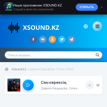
Наше приложение XSOUND.KZ
×
ОТКРЫТЬ
Слушай в фоне без ограничений
Xsound.kz
» Дариға Бадықова, Олжас Абай
Сен керексің
Дариға Бадықова, Олжас Абай