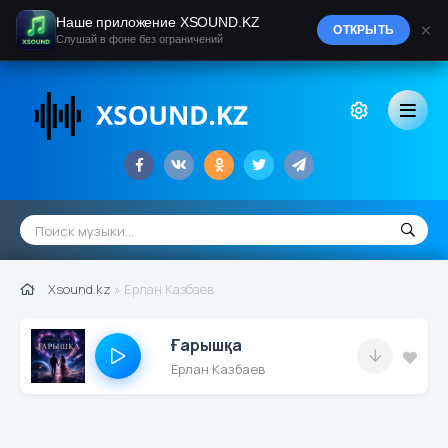
Наше приложение XSOUND.KZ
×
ОТКРЫТЬ
Слушай в фоне без ограничений
Xsound.kz
» Ерлан Казбаев
Ғарышқа
Ерлан Казбаев