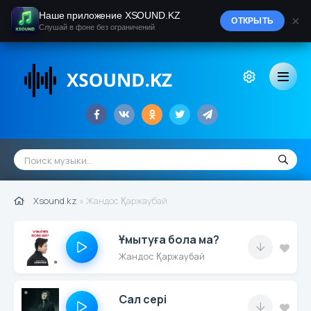
Наше приложение XSOUND.KZ
×
ОТКРЫТЬ
Слушай в фоне без ограничений
Xsound.kz
» Жандос Қаржаубай
Ұмытуға бола ма?
Жандос Қаржаубай
Сал сері