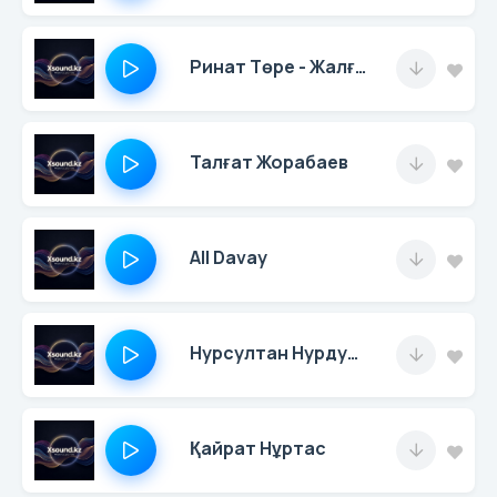
Ринат Төре - Жалған Дүние
Талғат Жорабаев
All Davay
Нурсултан Нурдуллаев
Қайрат Нұртас