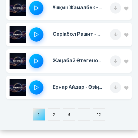
Ұшқын Жамалбек - Сені Іздеймін
Серікбол Рашит - Қиялымдағы Ханшайым
Жаңабай Өтегенов - Қазақстан Темір Жолы
Ернар Айдар - Өзіңмен Бір Болсам
1
2
3
...
12