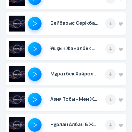
Бейбарыс Серiкбаев
Ұшқын Жамалбек & Олжас Абай
Мұратбек Хайролда
Азия Тобы - Мен Жастарға Сенемін
Нұрлан Албан & Жанар Айжанова - Домбыраның Үні Әқ