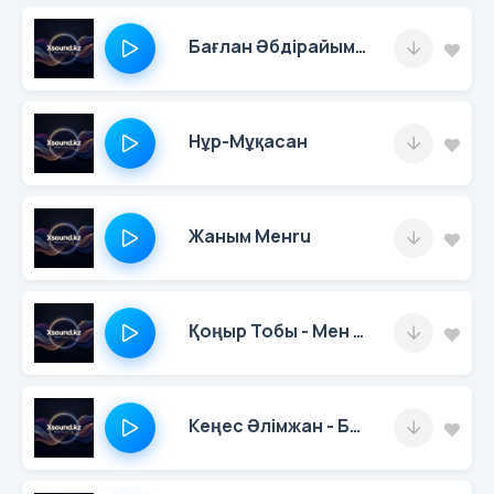
Бағлан Əбдірайымов
Нұр-Мұқасан
Жаным Менru
Қоңыр Тобы - Мен Сені Сағынғым Келеді
Кеңес Әлімжан - Бағала