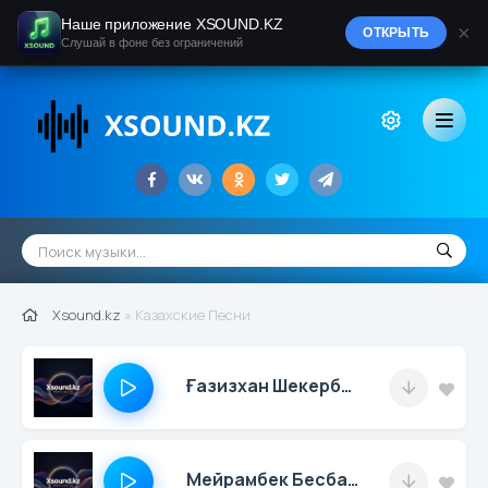
Наше приложение XSOUND.KZ
×
ОТКРЫТЬ
Слушай в фоне без ограничений
Xsound.kz
» Казахские Песни
Ғазизхан Шекербеков
Мейрамбек Бесбаев & Медеу Арынбаев