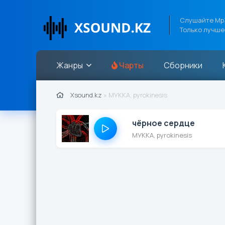
Слушайте Mp3
Только лучше
Жанры
Чарты
Сборники
Xsound.kz
» МУККА, pyrokinesis
чёрное сердце
МУККА, pyrokinesis