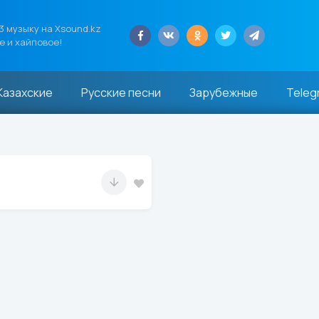
 музыку на Xsound.kz
е и хайповое!
Казахские
Русские песни
Зарубежные
Teleg