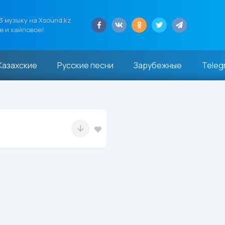
 музыку на Xsound.kz
е и хайповое!
Казахские
Русские песни
Зарубежные
Teleg