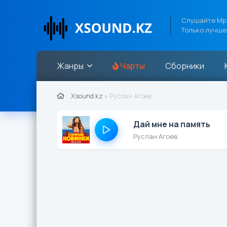
Слушайте Mp3
Только лучше
Жанры
Чарты
Сборники
Xsound.kz
» Руслан Агоев
Дай мне на память
Руслан Агоев