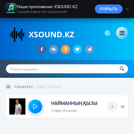
Наше приложение XSOUND.KZ
×
ОТКРЫТЬ
Слушай в фоне без ограничений
Xsound.kz
» Серік Исахан
НАЙМАННЫҢ ҚЫЗЫ
Серік Исахан