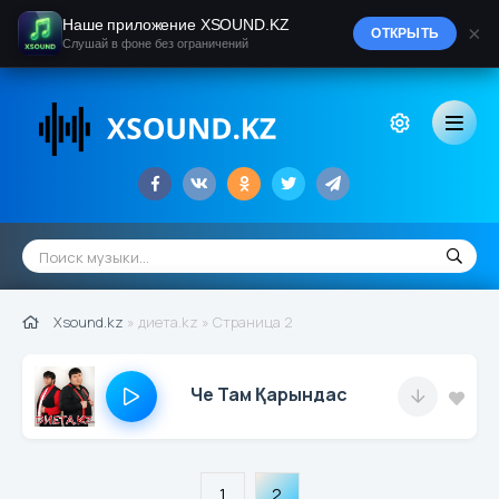
Наше приложение XSOUND.KZ
×
ОТКРЫТЬ
Слушай в фоне без ограничений
Xsound.kz
» диета.kz » Страница 2
Че Там Қарындас
1
2