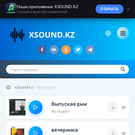
Наше приложение XSOUND.KZ
×
ОТКРЫТЬ
Слушай в фоне без ограничений
Xsound.kz
» By Индия
Выпуская дым
By Индия
вечеринка