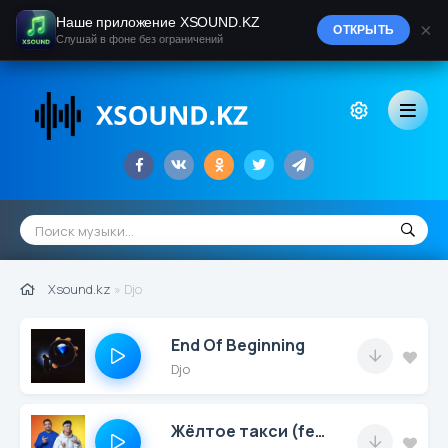
Наше приложение XSOUND.KZ
×
ОТКРЫТЬ
Слушай в фоне без ограничений
Xsound.kz
» Djo
End Of Beginning
Djo
Жёлтое такси (feat. Хабиб)