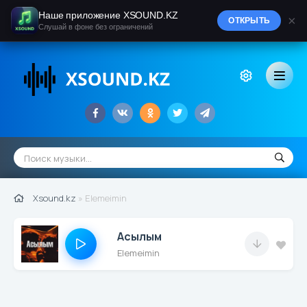
Наше приложение XSOUND.KZ
×
ОТКРЫТЬ
Слушай в фоне без ограничений
Xsound.kz
» Elemeimin
Асылым
Elemeimin