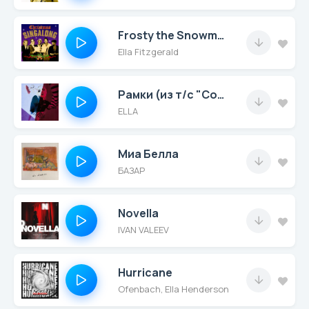
Frosty the Snowman
Ella Fitzgerald
Рамки (из т/с "Солдаут")
ELLA
Миа Белла
БАЗАР
Novella
IVAN VALEEV
Hurricane
Ofenbach, Ella Henderson