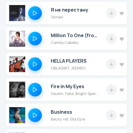
Я не перестану
Эллаи
Million To One (from the Amazon Original Movie "Cinderella")
Camila Cabello
HELLA PLAYERS
OBLADAET, JEEMBO
Fire in My Eyes
Gaullin, Fella, Bright Sparks
Business
Becky Hill, Ella Eyre