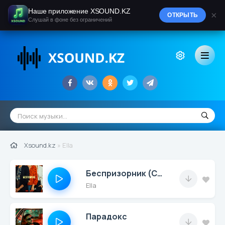
Наше приложение XSOUND.KZ
×
ОТКРЫТЬ
Слушай в фоне без ограничений
Xsound.kz
» Ella
Беспризорник (Cover)
Ella
Парадокс