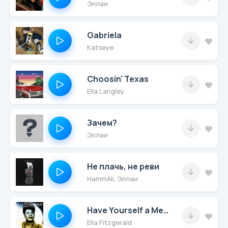
Эллаи
Gabriela
Katseye
Choosin' Texas
Ella Langley
Зачем?
Эллаи
Не плачь, не реви
HammAli, Эллаи
Have Yourself a Merry Little Christmas (Remastered)
Ella Fitzgerald