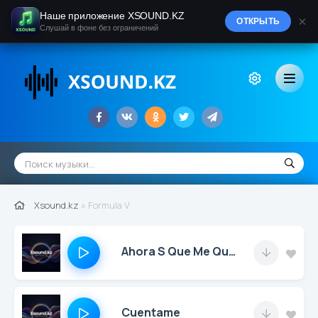
Наше приложение XSOUND.KZ
×
ОТКРЫТЬ
Слушай в фоне без ограничений
Xsound.kz
» Formula V
Ahora S Que Me Quieres
Cuentame