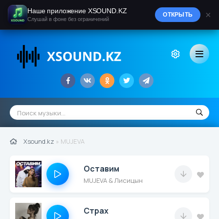
Наше приложение XSOUND.KZ
×
ОТКРЫТЬ
Слушай в фоне без ограничений
Xsound.kz
» MUJEVA
Оставим
MUJEVA & Лисицын
Страх