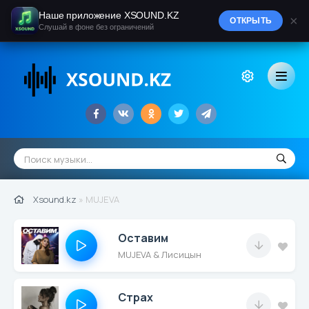
Наше приложение XSOUND.KZ
×
ОТКРЫТЬ
Слушай в фоне без ограничений
Xsound.kz
» MUJEVA
Оставим
MUJEVA & Лисицын
Страх