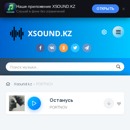
Наше приложение XSOUND.KZ
×
ОТКРЫТЬ
Слушай в фоне без ограничений
Xsound.kz
» PORTNOV
Останусь
PORTNOV