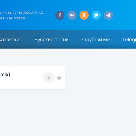
 музыку на Xsound.kz
е и хайповое!
Казахские
Русские песни
Зарубежные
Teleg
mix)