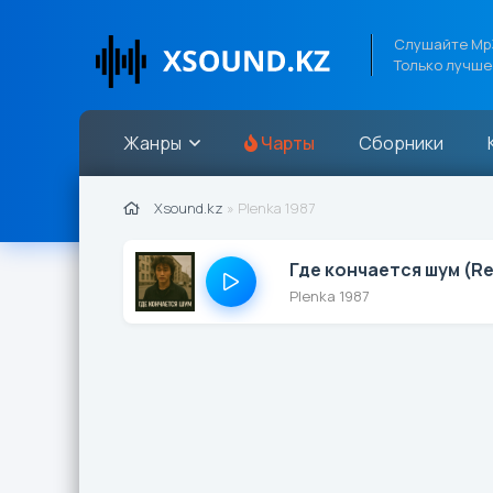
Слушайте Mp3
Только лучше
Жанры
Чарты
Сборники
Xsound.kz
» Plenka 1987
Где кончается шум (Re
Plenka 1987