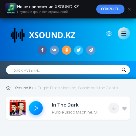
Наше приложение XSOUND.KZ
×
ОТКРЫТЬ
Слушай в фоне без ограничений
Xsound.kz
» Purple Disco Machine, Sophie and the Giants
In The Dark
Purple Disco Machine, Sophie and the Giants