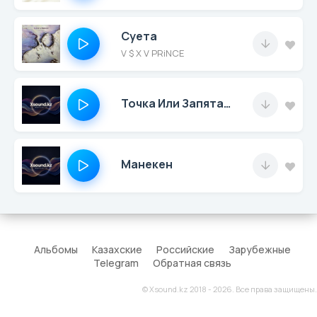
Суета
V $ X V PRiNCE
Точка Или Запятая. (Prod. By Alex)
Манекен
Альбомы
Казахские
Российские
Зарубежные
Telegram
Обратная связь
© Xsound.kz 2018 - 2026. Все права защищены.