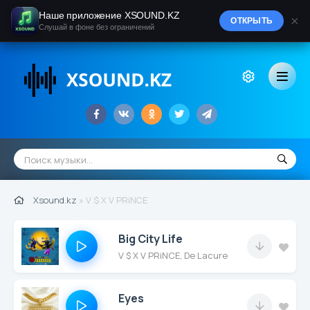
Наше приложение XSOUND.KZ
×
ОТКРЫТЬ
Слушай в фоне без ограничений
Xsound.kz
» V $ X V PRiNCE
Big City Life
V $ X V PRiNCE, De Lacure
Eyes