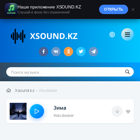
Наше приложение XSOUND.KZ
×
ОТКРЫТЬ
Слушай в фоне без ограничений
Xsound.kz
» Wavdealer
Зима
Wavdealer