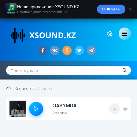
Наше приложение XSOUND.KZ
×
ОТКРЫТЬ
Слушай в фоне без ограничений
Xsound.kz
» Zhanbol
QASYMDA
Zhanbol