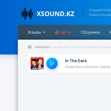
Слушайте Mp3
Только лучше
Жанры
Чарты
Сборники
Xsound.kz
» purple disco machine, sophie and the g
In The Dark
Purple Disco Machine, Sophie