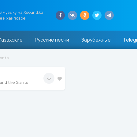
 музыку на Xsound.kz
е и хайповое!
Казахские
Русские песни
Зарубежные
Teleg
iants
 and the Giants