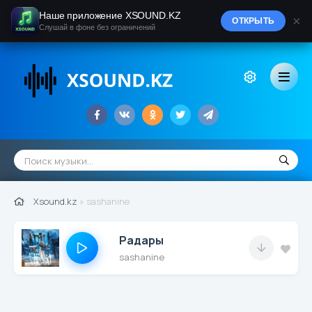
Наше приложение XSOUND.KZ
×
ОТКРЫТЬ
Слушай в фоне без ограничений
Xsound.kz
» sashanine
Радары
sashanine