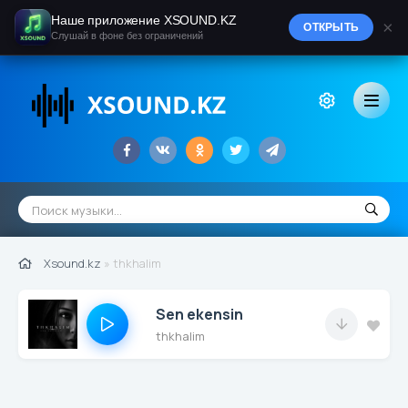
Наше приложение XSOUND.KZ
×
ОТКРЫТЬ
Слушай в фоне без ограничений
Xsound.kz
» thkhalim
Sen ekensin
thkhalim