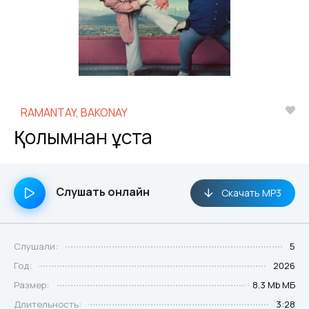
RAMANTAY, BAKONAY
Қолымнан ұста
Слушать онлайн
Скачать MP3
Слушали:
5
Год:
2026
Размер:
8.3 Mb МБ
Длительность:
3:28