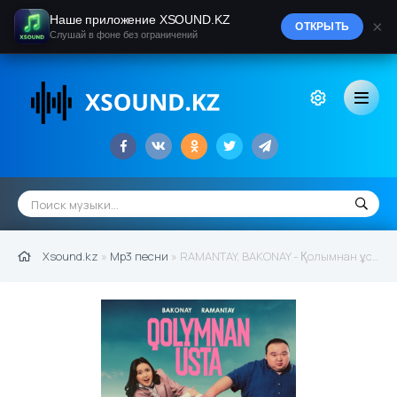
Наше приложение XSOUND.KZ
×
ОТКРЫТЬ
Слушай в фоне без ограничений
Xsound.kz
»
Mp3 песни
» RAMANTAY, BAKONAY - Қолымнан ұста