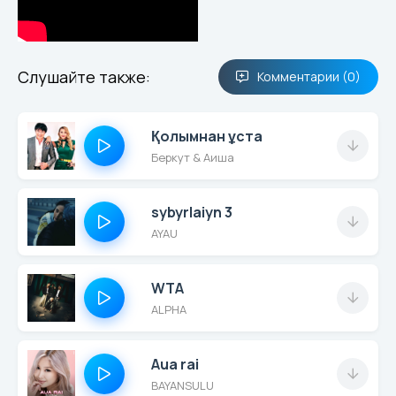
Слушайте также:
Комментарии (0)
Қолымнан ұста
Беркут & Аиша
sybyrlaiyn 3
AYAU
WTA
ALPHA
Aua rai
BAYANSULU