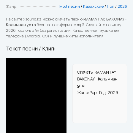
Жанр:
Mp3 песни
/
Казахские
/
Поп
/
2026
На сайте xsound.kz можно скачать песню
RAMANTAY, BAKONAY -
Қолымнан ұста
бесплатно в формате mp3. Слушайте новинку
2026 года онлайн без регистрации. Качественная музыка для
телефона (Android, iOS) и лучшие хиты исполнителя.
Текст песни / Клип:
Скачать: RAMANTAY,
BAKONAY - Қолымнан
ұста
Жанр: Pop | Год: 2026