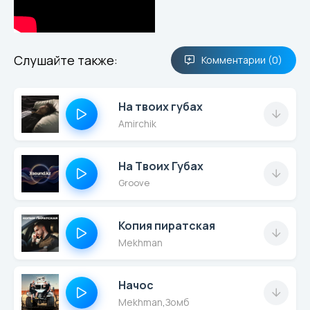
Слушайте также:
Комментарии (0)
На твоих губах
Amirchik
На Твоих Губах
Groove
Копия пиратская
Mekhman
Начос
Mekhman
,
Зомб