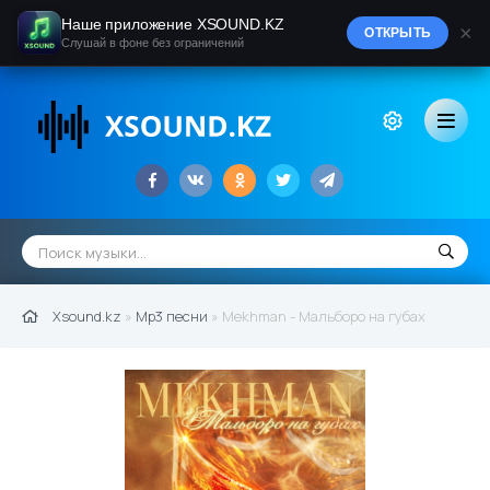
Наше приложение XSOUND.KZ
×
ОТКРЫТЬ
Слушай в фоне без ограничений
Xsound.kz
»
Mp3 песни
» Mekhman - Мальборо на губах