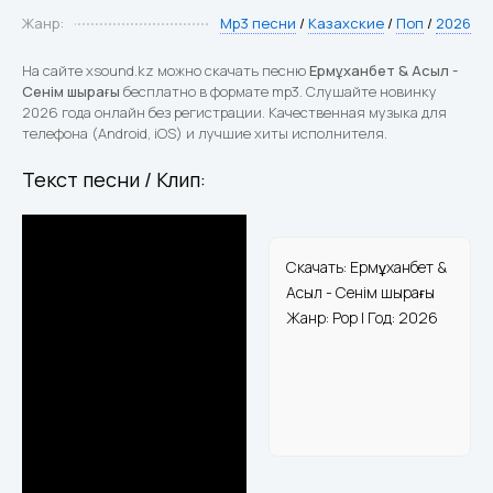
Жанр:
Mp3 песни
/
Казахские
/
Поп
/
2026
На сайте xsound.kz можно скачать песню
Ермұханбет & Асыл -
Сенім шырағы
бесплатно в формате mp3. Слушайте новинку
2026 года онлайн без регистрации. Качественная музыка для
телефона (Android, iOS) и лучшие хиты исполнителя.
Текст песни / Клип:
Скачать: Ермұханбет &
Асыл - Сенім шырағы
Жанр: Pop | Год: 2026