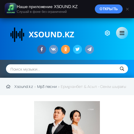
Наше приложение XSOUND.KZ
×
ОТКРЫТЬ
Слушай в фоне без ограничений
Xsound.kz
»
Mp3 песни
» Ермұханбет & Асыл - Сенім шырағы