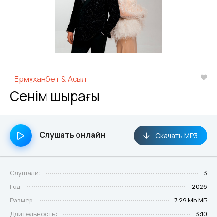
Ермұханбет & Асыл
Сенім шырағы
Слушать онлайн
Скачать MP3
Слушали:
3
Год:
2026
Размер:
7.29 Mb МБ
Длительность:
3:10