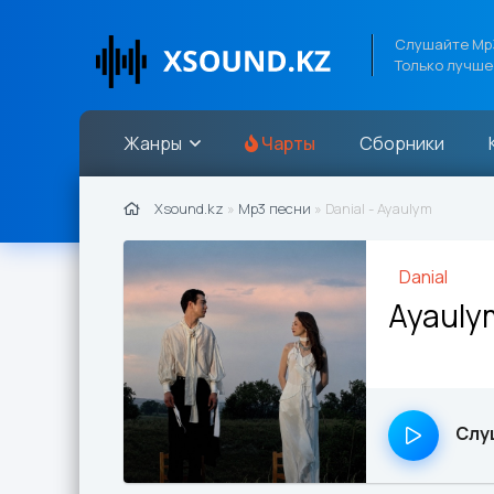
Слушайте Mp3
Только лучше
Жанры
Чарты
Сборники
Xsound.kz
»
Mp3 песни
» Danial - Ayaulym
Danial
Ayauly
Слу