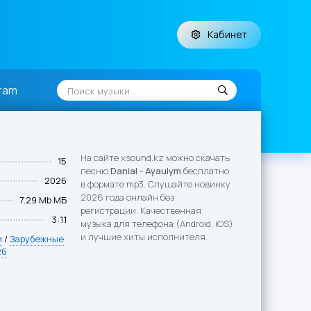
Кабинет
ram
На сайте xsound.kz можно скачать
15
песню
Danial - Ayaulym
бесплатно
2026
в формате mp3. Слушайте новинку
2026 года онлайн без
7.29 Mb МБ
регистрации. Качественная
3:11
музыка для телефона (Android, iOS)
и лучшие хиты исполнителя.
и
/
Зарубежные
26