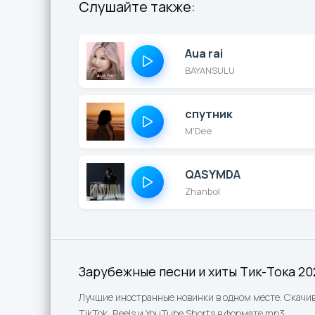
Слушайте также:
Aua rai
BAYANSULU
спутник
M'Dee
QASYMDA
Zhanbol
Зарубежные песни и хиты Тик-Тока 20
Лучшие иностранные новинки в одном месте. Скачив
TikTok, Reels и YouTube Shorts в формате mp3.