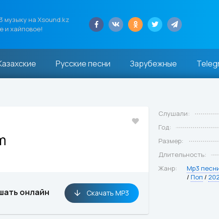
 музыку на Xsound.kz
е и хайповое!
Казахские
Русские песни
Зарубежные
Teleg
Слушали:
Год:
m
Размер:
Длительность:
Жанр:
Mp3 песн
/
Поп
/
20
шать онлайн
Скачать MP3