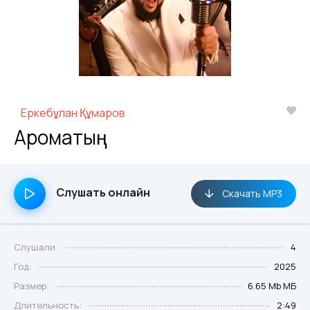
Еркебұлан Құмаров
Ароматың
Слушать онлайн
Скачать MP3
Слушали:
4
Год:
2025
Размер:
6.65 Mb МБ
Длительность:
2:49