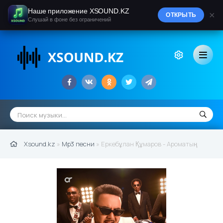
Наше приложение XSOUND.KZ
×
ОТКРЫТЬ
Слушай в фоне без ограничений
Xsound.kz
»
Mp3 песни
» Еркебұлан Құмаров - Ароматың