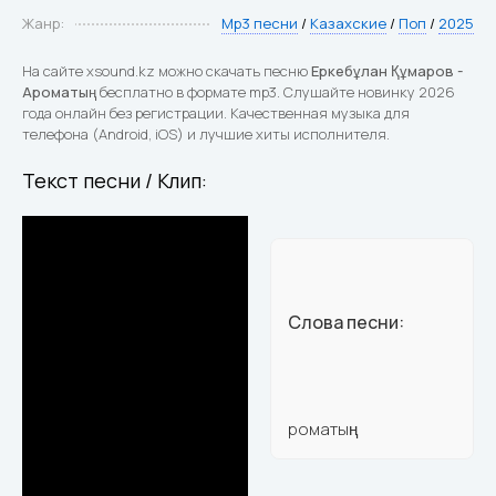
Жанр:
Mp3 песни
/
Казахские
/
Поп
/
2025
На сайте xsound.kz можно скачать песню
Еркебұлан Құмаров -
Ароматың
бесплатно в формате mp3. Слушайте новинку 2026
года онлайн без регистрации. Качественная музыка для
телефона (Android, iOS) и лучшие хиты исполнителя.
Текст песни / Клип:
Слова песни:
роматың