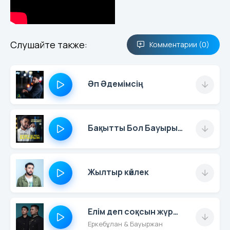
Слушайте также:
Комментарии (0)
Әп Әдемімсің
Бақытты Бол Бауырым
Жылтыр көйлек
Елім деп соқсын жүрегің
Еркебұлан & Бауыржан