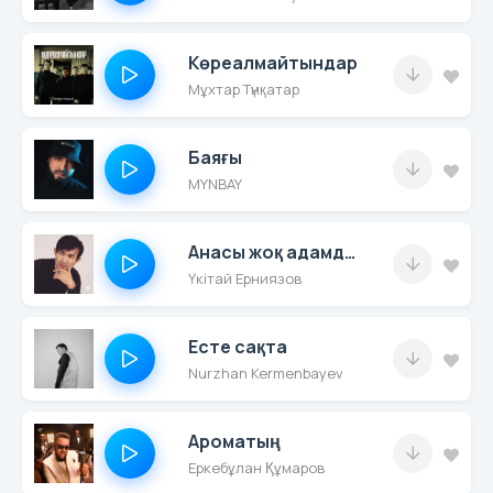
Көреалмайтындар
Мұхтар Түнқатар
Баяғы
MYNBAY
Анасы жоқ адамдар
Үкітай Ерниязов
Есте сақта
Nurzhan Kermenbayev
Ароматың
Еркебұлан Құмаров