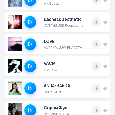
Alx Beats
sadness aesthetic
OVERHØUSE, Foopoo, mellyday
LOVE
ANDRXRXSSO, BLOODTHXRN
VACIA
MVTRIIIX
ANDA-SANDA
DARICORN
Сорлы Жүрек
BYTANAT/Monny