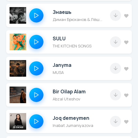
Знаешь
Диман Брюханов & Лёша Стелит
SULU
THE KITCHEN SONGS
Janyma
MUSA
Bir Oilap Alam
Abzal Uteshov
Joq demeymen
Inabat Jumaniyazova