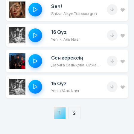
Sen!
Shiza, Aikyn Tolepbergen
16 Qyz
Yenlik, Аль Nasr
Сен керексің
Дариға Бадықова, Олжас Абай
16 Qyz
Yenlik/Аль Nasr
1
2