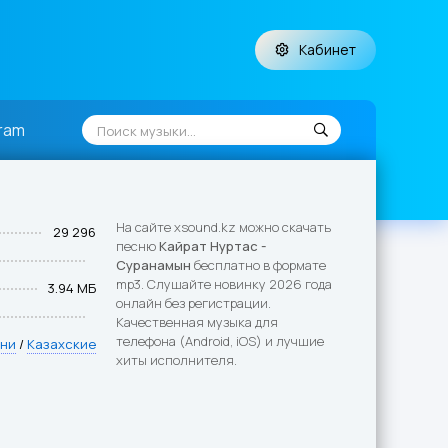
Кабинет
ram
На сайте xsound.kz можно скачать
29 296
песню
Кайрат Нуртас -
Суранамын
бесплатно в формате
mp3. Слушайте новинку 2026 года
3.94 МБ
онлайн без регистрации.
Качественная музыка для
телефона (Android, iOS) и лучшие
сни
/
Казахские
хиты исполнителя.