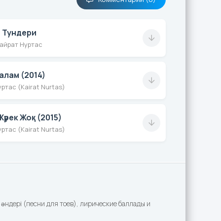
 Тундери
айрат Нуртас
алам (2014)
ртас (Kairat Nurtas)
үрек Жоқ (2015)
ртас (Kairat Nurtas)
әндері (песни для тоев), лирические баллады и