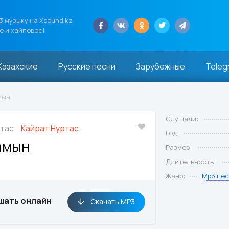
 музыку на Xsound.kz
е и хайповое!
Казахские
Русские песни
Зарубежные
Teleg
мын
Слушали:
ртас
Кайрат Нуртас
Год:
амын
Размер:
Длительность:
Жанр:
Mp3 пе
шать онлайн
Скачать MP3