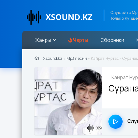
Слушайте Mp3
Только лучше
Жанры
Чарты
Сборники
Xsound.kz
»
Mp3 песни
» Кайрат Нуртас - Сурана
Кайрат Ну
Суран
Слу