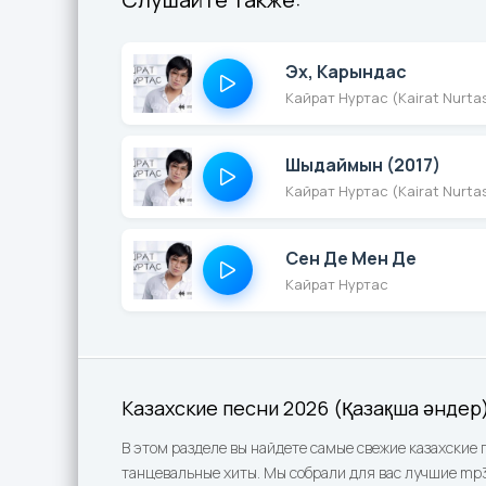
Эх, Карындас
Кайрат Нуртас (Kairat Nurta
Шыдаймын (2017)
Кайрат Нуртас (Kairat Nurta
Сен Де Мен Де
Кайрат Нуртас
Казахские песни 2026 (Қазақша әндер
В этом разделе вы найдете самые свежие казахские 
танцевальные хиты. Мы собрали для вас лучшие mp3