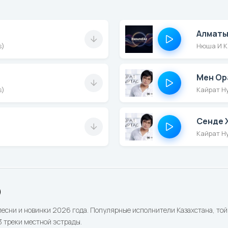
Алматы
s)
Нюша И К
Мен Ор
s)
Кайрат Ну
Сенде Ж
Кайрат Ну
)
песни и новинки 2026 года. Популярные исполнители Казахстана, той 
 треки местной эстрады.