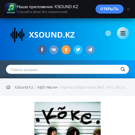
Наше приложение XSOUND.KZ
×
ОТКРЫТЬ
Слушай в фоне без ограничений
Xsound.kz
»
Mp3 песни
» Ирина Кайратовна feat. Hiro, De Lacure, Fatbelly - Kõke (2020)