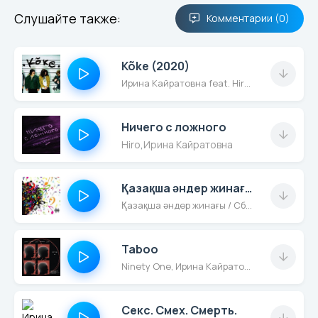
Слушайте также:
Комментарии (0)
Kõke (2020)
Ирина Кайратовна feat. Hiro, De Lacure, Fatbelly
Ничего с ложного
Hiro
,
Ирина Кайратовна
Қазақша әндер жинағы / Сборник Казахских песен (11.03.2020)
Қазақша әндер жинағы / Сборник Казахских песен (11.03.2020)
Taboo
Ninety One, Ирина Кайратовна
Секс. Смех. Смерть.