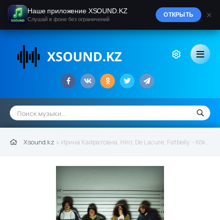
Наше приложение XSOUND.KZ
×
ОТКРЫТЬ
Слушай в фоне без ограничений
Xsound.kz
» Ирина Кайратовна, Hiro, De Lacure, Fatbelly - Kõke (2020)