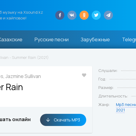
 музыку на Xsound.kz
е и хайповое!
Казахские
Русские песни
Зарубежные
Teleg
llivan - Summer Rain (2021)
Слушали:
s, Jazmine Sullivan
Год:
 Rain
Размер:
Длительность:
Жанр:
Mp3 песн
2021
шать онлайн
Скачать MP3