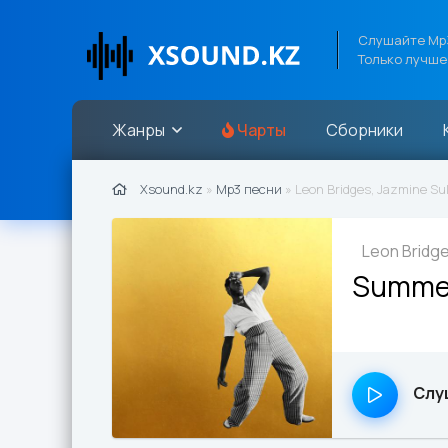
Слушайте Mp3
Только лучше
Жанры
Чарты
Сборники
Xsound.kz
»
Mp3 песни
» Leon Bridges, Jazmine Su
Leon Bridge
Summer
Слу