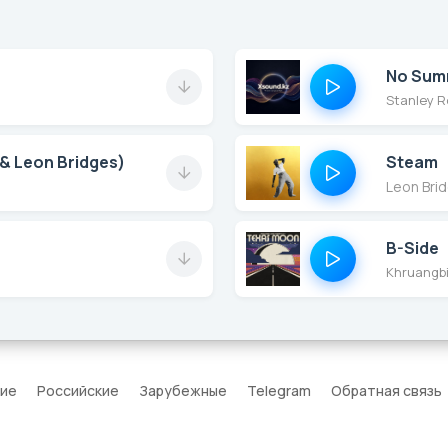
No Summ
Stanley R
Steam
 & Leon Bridges)
Leon Bri
B-Side
Khruangbi
кие
Российские
Зарубежные
Telegram
Обратная связь