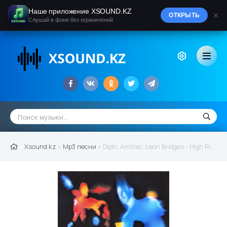
Наше приложение XSOUND.KZ
×
ОТКРЫТЬ
Слушай в фоне без ограничений
Xsound.kz
»
Mp3 песни
» Diplo, Amtrac, Leon Bridges - High Rise (feat. Amtrac & Leon Bridges) (2022)