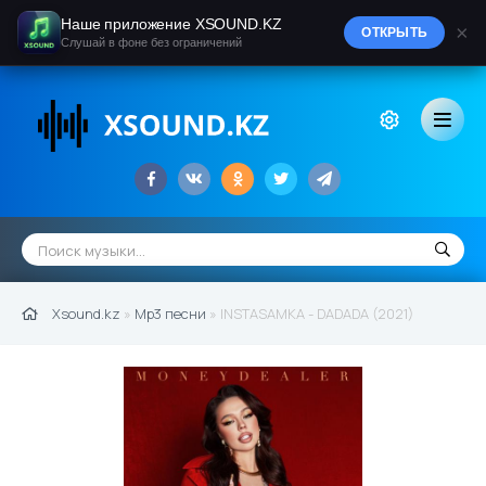
Наше приложение XSOUND.KZ
×
ОТКРЫТЬ
Слушай в фоне без ограничений
Xsound.kz
»
Mp3 песни
» INSTASAMKA - DADADA (2021)