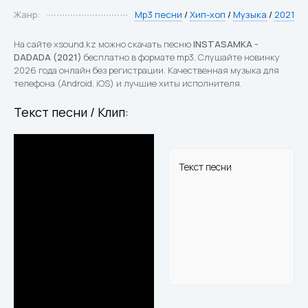
Жанр:
Mp3 песни
/
Хип-хоп
/
Музыка
/
2021
На сайте xsound.kz можно скачать песню
INSTASAMKA -
DADADA (2021)
бесплатно в формате mp3. Слушайте новинку
2026 года онлайн без регистрации. Качественная музыка для
телефона (Android, iOS) и лучшие хиты исполнителя.
Текст песни / Клип:
Текст песни