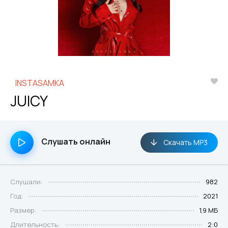
INSTASAMKA
JUICY
Слушать онлайн
Скачать MP3
Слушали:
982
Год:
2021
Размер:
1,9 МБ
Длительность:
2:0