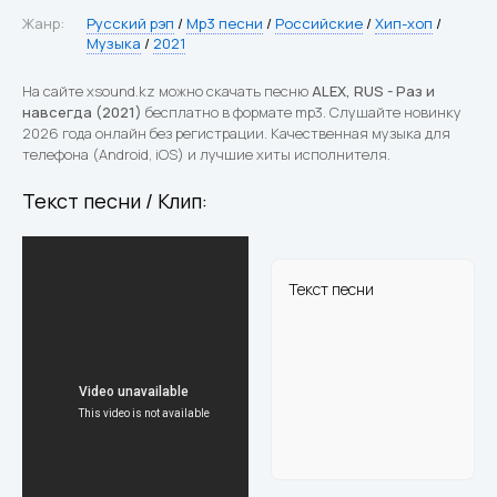
Жанр:
Русский рэп
/
Mp3 песни
/
Российские
/
Хип-хоп
/
Музыка
/
2021
На сайте xsound.kz можно скачать песню
ALEX, RUS - Раз и
навсегда (2021)
бесплатно в формате mp3. Слушайте новинку
2026 года онлайн без регистрации. Качественная музыка для
телефона (Android, iOS) и лучшие хиты исполнителя.
Текст песни / Клип:
Текст песни