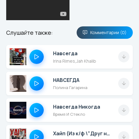
Слушайте также:
Комментарии (0)
Навсегда
Irina Rimes
,
Jah Khalib
НАВСЕГДА
Полина Гагарина
Навсегда Никогда
Время И Стекло
Хайп (Из к/ф \"Друг на продажу\")