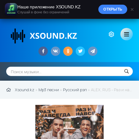
Наше приложение XSOUND.KZ
×
ОТКРЫТЬ
Слушай в фоне без ограничений
Xsound.kz
»
Mp3 песни
»
Русский рэп
» ALEX, RUS - Раз и навсегда (2021)