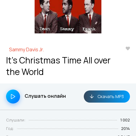
Sammy Davis Jr.
It's Christmas Time All over
the World
Слушать онлайн
Скачать MP3
Слушали:
1 002
Год:
2014