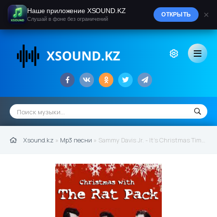
Наше приложение XSOUND.KZ
×
ОТКРЫТЬ
Слушай в фоне без ограничений
Xsound.kz
»
Mp3 песни
» Sammy Davis Jr. - It's Christmas Time All over the World (2014)