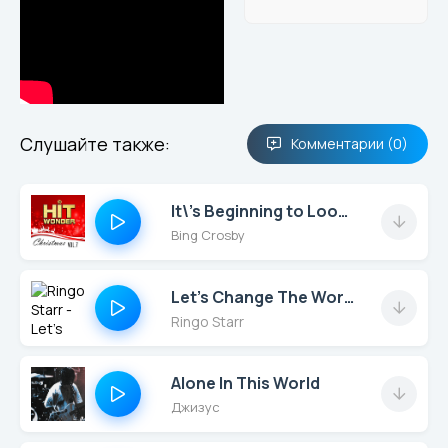
Слушайте также:
Комментарии (0)
It\'s Beginning to Look a Lot Like Christmas (Christmas Hit)
Bing Crosby
Let’s Change The World
Ringo Starr
Alone In This World
Джизус