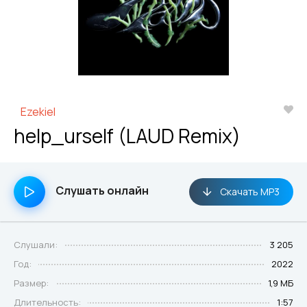
Ezekiel
help_urself (LAUD Remix)
Слушать онлайн
Скачать MP3
Слушали:
3 205
Год:
2022
Размер:
1,9 МБ
Длительность:
1:57