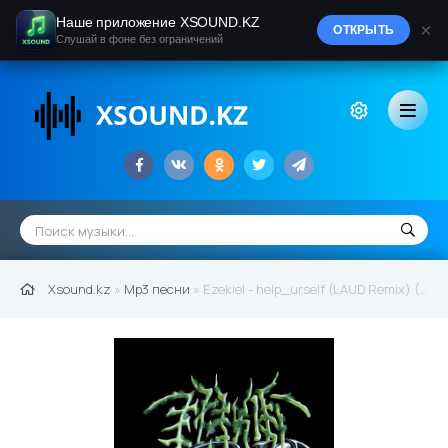
Наше приложение XSOUND.KZ
×
ОТКРЫТЬ
Слушай в фоне без ограничений
Xsound.kz
»
Mp3 песни
» Ezekiel - help_urself (LAUD Remix) (2022)