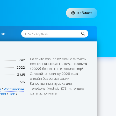
Кабинет
ram
На сайте xsound.kz можно скачать
792
песню
TAPENIGHT, ЛАУД - Вольта
2022
(2022)
бесплатно в формате mp3.
Слушайте новинку 2026 года
3 МБ
онлайн без регистрации.
3:6
Качественная музыка для
телефона (Android, iOS) и лучшие
и
/
Российские
хиты исполнителя.
 поп
/
Поп
/