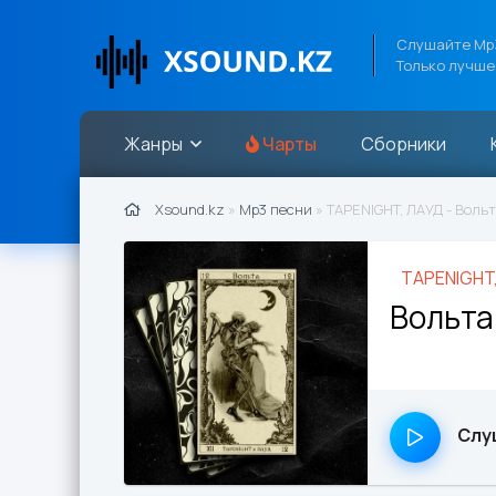
Слушайте Mp3
Только лучше
Жанры
Чарты
Сборники
Xsound.kz
»
Mp3 песни
» TAPENIGHT, ЛАУД - Вольт
TAPENIGHT
Вольта
Слу