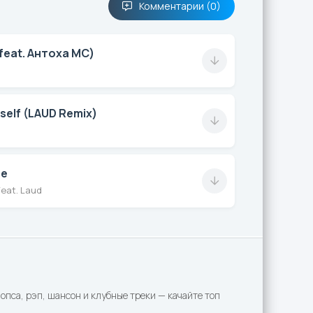
Комментарии (0)
feat. Антоха МС)
self (LAUD Remix)
бе
eat. Laud
пса, рэп, шансон и клубные треки — качайте топ