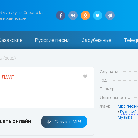
 музыку на Xsound.kz
е и хайповое!
Казахские
Русские песни
Зарубежные
Teleg
а (2022)
Слушали:
, ЛАУД
Год:
Размер:
Длительность:
Жанр:
Mp3 песн
/
Русский
Музыка
шать онлайн
Скачать MP3