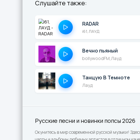
Слушайте также:
RADAR
i61, ЛАУД
Вечно пьяный
bollywoodFM
,
Лауд
Танцую В Темноте
Лауд
Русские песни и новинки попсы 2026
Окунитесь в мир современной русской музыки! Здес
чарты и альбомы любимых артистов в отличном каче