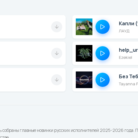
Капли (
ЛАУД
help_ur
Ezekiel
Без Те
Tayanna F
ь собраны главные новинки русских исполнителей 2025-2026 года. По
стве.