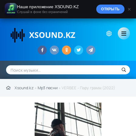
Наше приложение XSOUND.KZ
×
ОТКРЫТЬ
Слушай в фоне без ограничений
Xsound.kz
»
Mp3 песни
» VERBEE - Пару грамм (2022)