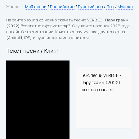
Жанр:
Mp3 песни
/
Российские
/
Русский поп
/
Поп
/
Музыка
На сайте xsound.kz можно скачать песню
VERBEE - Пару грамм
(2022)
бесплатно в формате mp3. Слушайте новинку 2026 года
онлайн без регистрации. Качественная музыка для телефона
(Android, iOS) и лучшие хиты исполнителя.
Текст песни / Клип:
Текс песни VERBEE -
Пару грамм (2022)
еще не добавлен