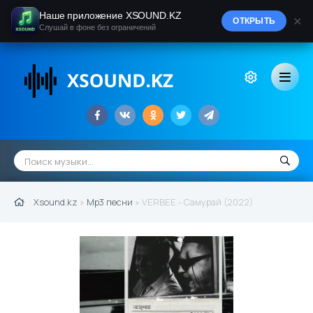
Наше приложение XSOUND.KZ
×
ОТКРЫТЬ
Слушай в фоне без ограничений
Xsound.kz
»
Mp3 песни
» VERBEE - Самурай (2022)