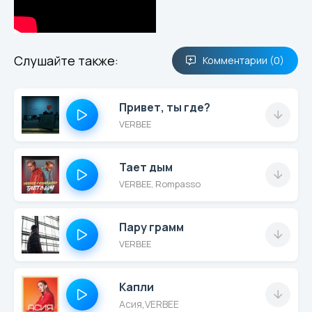
Слушайте также:
Комментарии (0)
Привет, ты где?
VERBEE
Тает дым
VERBEE, Rompasso
Пару грамм
VERBEE
Капли
Асия
,
VERBEE