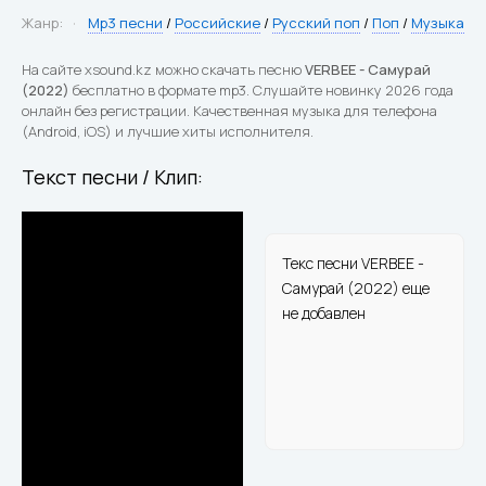
Жанр:
Mp3 песни
/
Российские
/
Русский поп
/
Поп
/
Музыка
На сайте xsound.kz можно скачать песню
VERBEE - Самурай
(2022)
бесплатно в формате mp3. Слушайте новинку 2026 года
онлайн без регистрации. Качественная музыка для телефона
(Android, iOS) и лучшие хиты исполнителя.
Текст песни / Клип:
Текс песни VERBEE -
Самурай (2022) еще
не добавлен