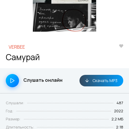
VERBEE
Самурай
Слушать онлайн
Скачать MP3
Слушали:
487
Год:
2022
Размер:
2,2 МБ
Длительность:
2:18