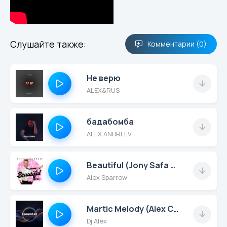
Слушайте также:
Комментарии (0)
Не верю
ALEX&RUS
бадабомба
ALEX ANDREEV
Beautiful (Jony Safa Remix)
Alex Sparrow
Martic Melody (Alex Ch Remix)
Dj Alex