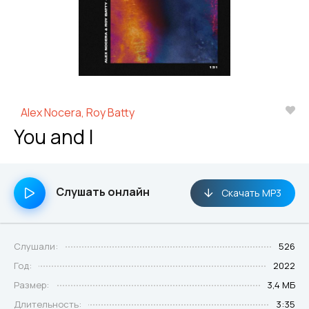
Alex Nocera, Roy Batty
You and I
Слушать онлайн
Скачать MP3
Слушали:
526
Год:
2022
Размер:
3,4 МБ
Длительность:
3:35