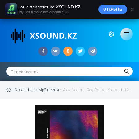
Наше приложение XSOUND.KZ
×
ОТКРЫТЬ
Слушай в фоне без ограничений
Xsound.kz
»
Mp3 песни
» Alex Nocera, Roy Batty - You and I (2022)