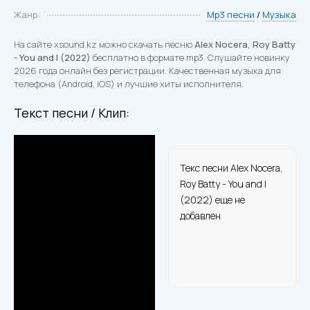
Жанр:
Mp3 песни
/
Музыка
На сайте xsound.kz можно скачать песню
Alex Nocera, Roy Batty
- You and I (2022)
бесплатно в формате mp3. Слушайте новинку
2026 года онлайн без регистрации. Качественная музыка для
телефона (Android, iOS) и лучшие хиты исполнителя.
Текст песни / Клип:
Текс песни Alex Nocera,
Roy Batty - You and I
(2022) еще не
добавлен