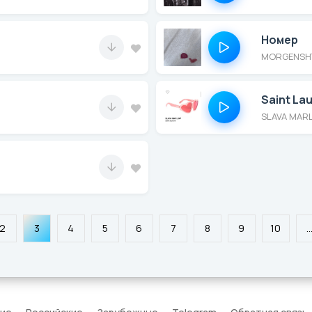
Номер
MORGENSH
Saint La
SLAVA MAR
2
3
4
5
6
7
8
9
10
..