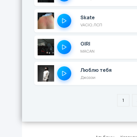
Skate
VACíO, ЛСП
GIRI
MACAN
Люблю тебя
Джоззи
1