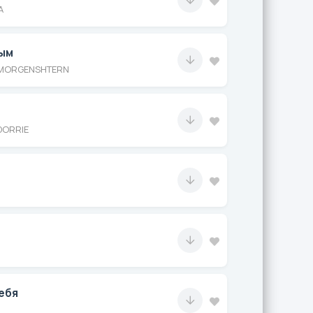
A
ым
, MORGENSHTERN
DORRIE
ебя