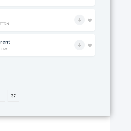
TERN
urent
LOW
.
37