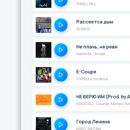
THRILL PILL
Рассеется дым
SLIMUS
Не плачь, не реви
HammAli, Эллаи
E-Coupe
CVPELLV, Istokiya
НЕ ВЕРЮ ИМ (Prod. by 
KRESTALL, Courier, Митро, Y
Город Ленина
KREC, RA FAM