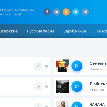
 музыку на Xsound.kz
е и хайповое!
Казахские
Русские песни
Зарубежные
Teleg
Семейны
Marselle
Любить 
Mr Lambo
RARARA