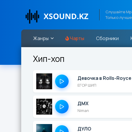
Слушайте Mp3
Только лучше
Жанры
Чарты
Сборники
Хип-хоп
Девочка в Rolls-Royce
ЕГОР ШИП
ДМХ
Niman
ДУЛО