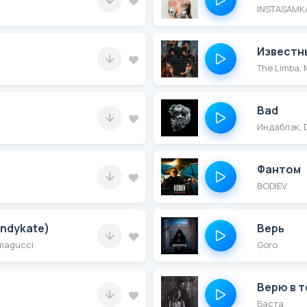
INSTASAMK
Известн
The Limba
Bad
Индаблэк, 
Фантом
BODIEV
Andykate)
Верь
umagucci
Goro
Верю в т
Баста