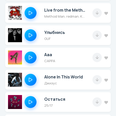
Live from the Methlab
Method Man, redman, KRS-one, JoJo Pellegrino
Улыбнись
GUF
Ааа
САРРА
Alone In This World
Джизус
Остаться
25/17