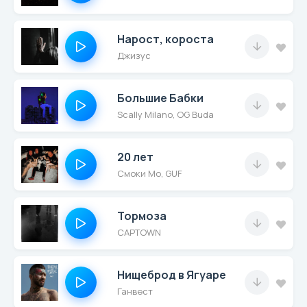
Нарост, короста
Джизус
Большие Бабки
Scally Milano, OG Buda
20 лет
Смоки Мо, GUF
Тормоза
CAPTOWN
Нищеброд в Ягуаре
Ганвест