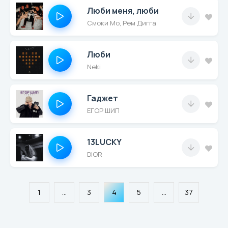
Люби меня, люби
Смоки Мо, Рем Дигга
Люби
Neki
Гаджет
ЕГОР ШИП
13LUCKY
DIOR
1
...
3
4
5
...
37