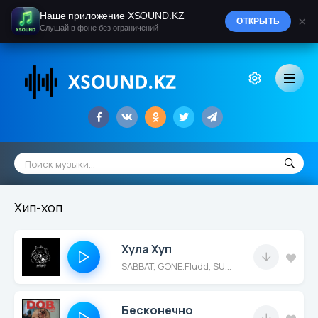
Наше приложение XSOUND.KZ
×
ОТКРЫТЬ
Слушай в фоне без ограничений
Хип-хоп
Хула Хуп
SABBAT, GONE.Fludd, SUPERIOR.CAT.PROTEUS
Бесконечно