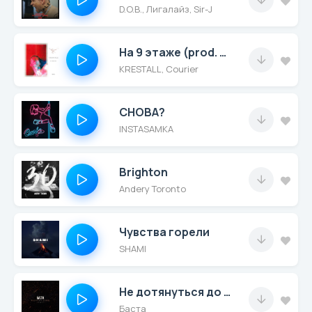
D.O.B., Лигалайз, Sir-J
На 9 этаже (prod. by 24ADEN)
KRESTALL, Courier
СНОВА?
INSTASAMKA
Brighton
Andery Toronto
Чувства горели
SHAMI
Не дотянуться до звезд (Remix)
Баста