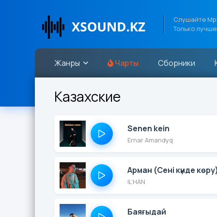
Слушайте Mp3
Только лучше
Жанры
Чарты
Сборники
Казахские
Senen kein
Ernar Amandyq
Арман (Сені күнде көру
IL’HAN
Баяғыдай