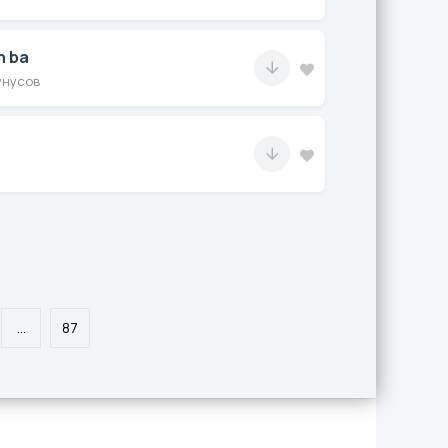
n ba
унусов
...
87