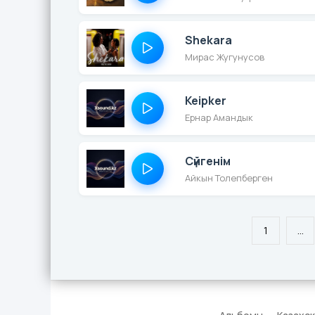
Shekara
Мирас Жугунусов
Keipker
Ернар Амандык
Сүйгенім
Айкын Толепберген
1
...