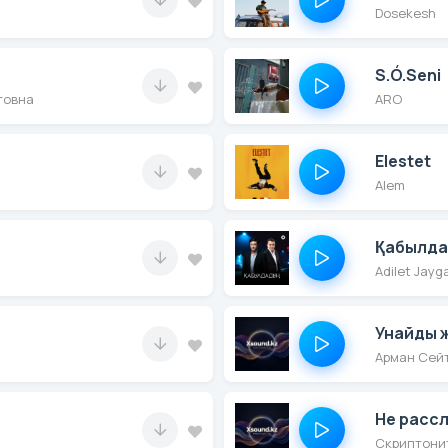
Dosekesh
S.Ó.Seni
товна
ARO
Elestet
Alem
Қабылд
Adilet Jay
Унайды 
Арман Сей
Не расс
Скриптони