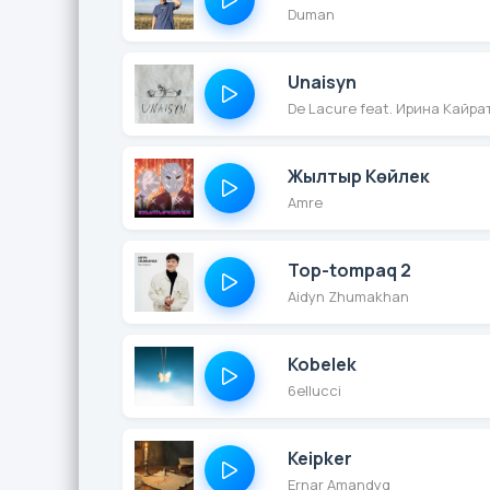
Duman
Unaisyn
De Lacure feat. Ирина Кайра
Жылтыр Көйлек
Amre
Top-tompaq 2
Aidyn Zhumakhan
Kobelek
6ellucci
Keipker
Ernar Amandyq