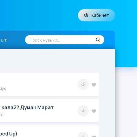
Кабинет
ram
dyq
 калай? Думан Марат
ат
ped Up)