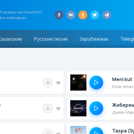
 музыку на Xsound.kz
е и хайповое!
Казахские
Русские песни
Зарубежные
Teleg
Meni kut
Ernar Aman
)
Жиберем
Думан Мар
Taspa (S