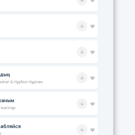
адың
gashar & Нұрбол Нұрлан
жаным
тжаппар
лабляйся
т