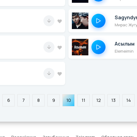
Sagyndy
Мирас Жуг
Асылым
Elemeimin
6
7
8
9
10
11
12
13
14